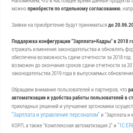
Напоминаем, что в настоящее время данные продукты о
можно
приобрести по отдельному согласованию
, нап
Заявки на приобретение будут приниматься
до 20.06.2
Поддержка конфигурации "Зарплата+Кадры" в 2018 г
отражать изменения законодательства и обновлять фо
обеспечена возможность сдачи отчетности за 2018 год.
возможен до окончания сроков сдачи отчетности за 2018
законодательства 2019 года в выпускаемых обновления
Обращаем внимание пользователей и партнеров, что
ра
автоматизации и удобства работы пользователей в с
прикладных решений и улучшение эргономики осущес
"Зарплата и управление персоналом"
и "Зарплата и
"
1С:ER
КОРП, а также "Комплексная автоматизация 2" и