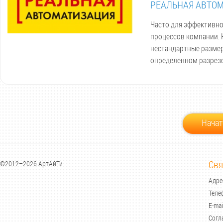
РЕАЛЬНАЯ АВТОМА
Часто для эффективно
процессов компании. 
нестандартные размер
определенном разрезе
Начат
Свя
©2012–2026 АртАйТи
Адрес
Теле
E-mai
Согл