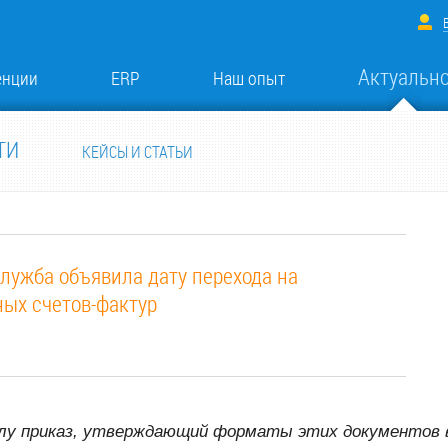
Актуальн
енции
ERP
Наш опыт
ТИ
КЕЙСЫ И СТАТЬИ
лужба объявила дату перехода на
ых счетов-фактур
илу приказ, утверждающий форматы этих документов в