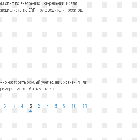
ный опыт по внедрению ERP-решений 1C для
специалисты по ERP – руководители проектов,
ужно настроить особый учет единиц хранения или
 примеров может быть множество.
2
3
4
5
6
7
8
9
10
11