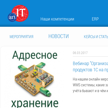
Наши компетенции
ERP
НОВОСТИ
МЕРОПРИЯТИЯ
КЕЙСЫ И СТАТ
06.03.2017
Вебинар "Организ
продуктов 1С на п
На нашем онлайн мероп
WMS системы; какие з
учёта бывают и в чём 