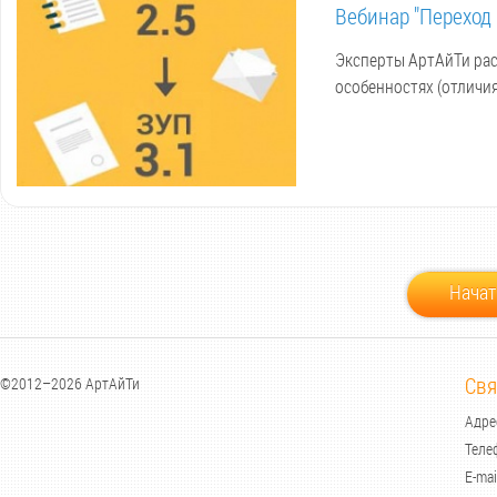
Вебинар "Переход 
Эксперты АртАйТи рас
особенностях (отличия
Начат
Свя
©2012–2026 АртАйТи
Адрес
Теле
E-mai