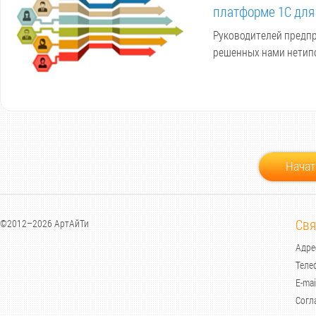
платформе 1С для
Руководителей предпр
решенных нами нетипо
Начат
Свя
©2012–2026 АртАйТи
Адрес
Теле
E-mai
Согл