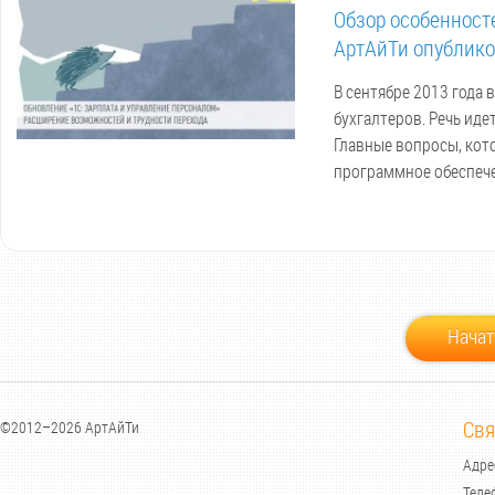
Обзор особенност
АртАйТи опублико
В сентябре 2013 года
бухгалтеров. Речь иде
Главные вопросы, кото
программное обеспече
Начат
Свя
©2012–2026 АртАйТи
Адрес
Теле