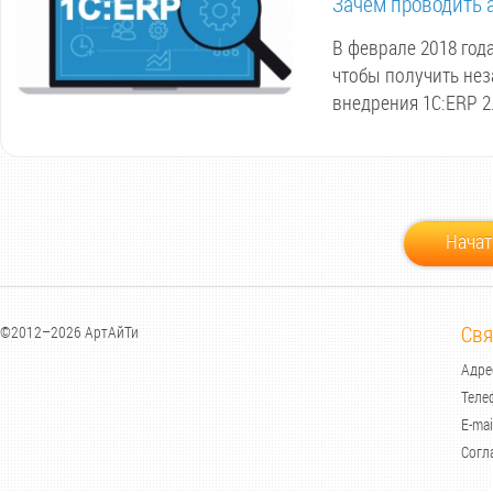
Зачем проводить 
В феврале 2018 год
чтобы получить нез
внедрения 1С:ERP 2.
Начат
Свя
©2012–2026 АртАйТи
Адрес
Теле
E-mai
Согл