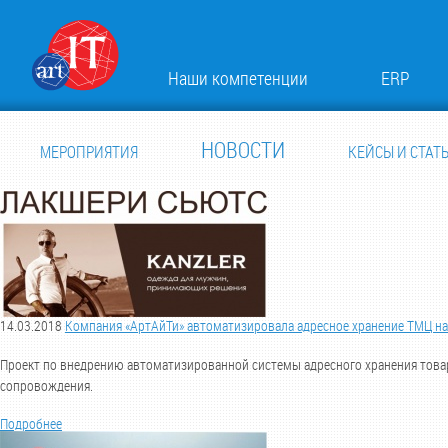
Наши компетенции
ERP
НОВОСТИ
МЕРОПРИЯТИЯ
КЕЙСЫ И СТАТ
14.03.2018
Компания «АртАйТи» автоматизировала адресное хранение ТМЦ н
Проект по внедрению автоматизированной системы адресного хранения тов
сопровождения.
Подробнее