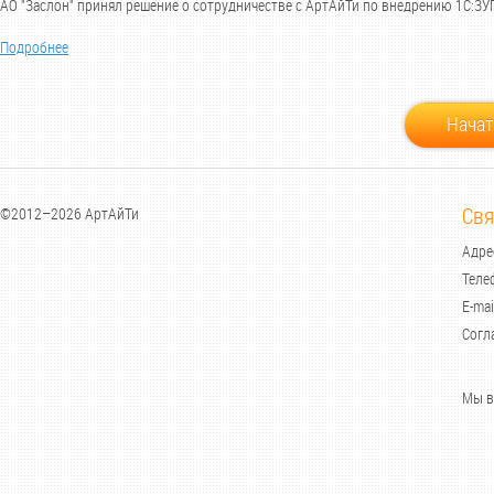
АО "Заслон" принял решение о сотрудничестве с АртАйТи по внедрению 1С:ЗУП
Подробнее
Начат
Свя
©2012–2026 АртАйТи
Адрес
Теле
E-mai
Согл
Мы в