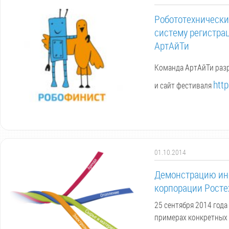
Робототехнически
систему регистрац
АртАйТи
Команда АртАйТи разр
http
и сайт фестиваля
01.10.2014
Демонстрацию инс
корпорации Росте
25 сентября 2014 год
примерах конкретных