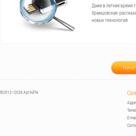
Даже в летнее время 
Храмцовская рассказа
новых технологий.
Начат
Свя
©2012–2026 АртАйТи
Адрес
Теле
E-mai
Согл