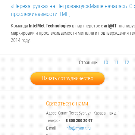
«Перезагрузка» на ПетрозаводскМаше началась. О 
прослеживаемости ТМЦ.
Команда
IntelMet Technologies
в партнерстве с
art@IT
планируе
маркировки и прослеживаемости металла и подтверждения те
2014 году.
Страницы:
10
11
12
Начать сотрудничество
Связаться с нами
Адрес: Санкт-Петербург, ул. Караванная д. 1
Телефон:
8 800 200 20 97
E-mail:
info@myartit.ru