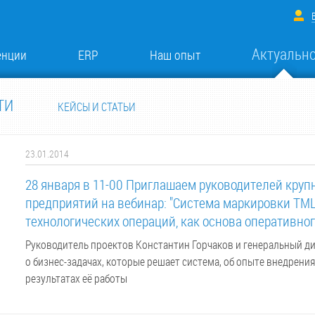
Актуальн
енции
ERP
Наш опыт
ТИ
КЕЙСЫ И СТАТЬИ
23.01.2014
28 января в 11-00 Приглашаем руководителей кру
предприятий на вебинар: "Система маркировки ТМ
технологических операций, как основа оперативно
Руководитель проектов Константин Горчаков и генеральный д
о бизнес-задачах, которые решает система, об опыте внедрени
результатах её работы