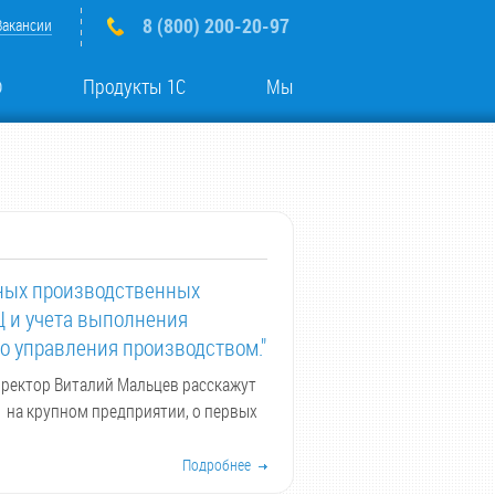
8 (800) 200-20-97
Вакансии
о
Продукты 1С
Мы
пных производственных
Ц и учета выполнения
го управления производством."
иректор Виталий Мальцев расскажут
я на крупном предприятии, о первых
Подробнее