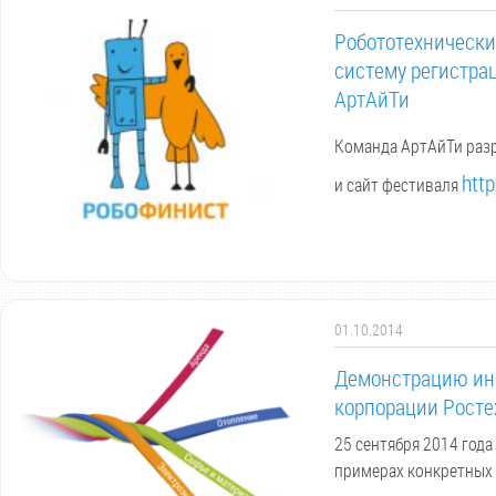
Робототехнически
систему регистрац
АртАйТи
Команда АртАйТи разр
http
и сайт фестиваля
01.10.2014
Демонстрацию инс
корпорации Росте
25 сентября 2014 год
примерах конкретных