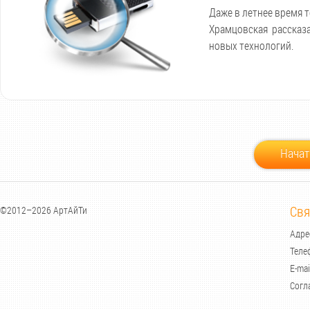
Даже в летнее время 
Храмцовская рассказа
новых технологий.
Начат
Свя
©2012–2026 АртАйТи
Адрес
Теле
E-mai
Согл