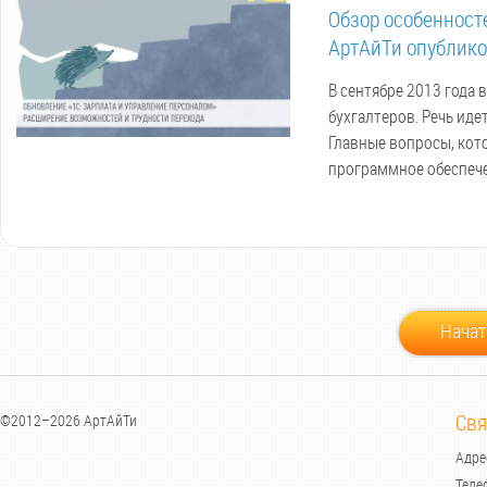
Обзор особенност
АртАйТи опублико
В сентябре 2013 года
бухгалтеров. Речь иде
Главные вопросы, кото
программное обеспече
Начат
Свя
©2012–2026 АртАйТи
Адрес
Теле