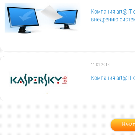
Компания art@IT 
внедрению систем
11.01.2013
Компания art@IT 
Начат