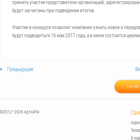
принять участие представители организаций, зарегистрирован
будут засчитаны при подведении итогов.
Участие в конкурсе позволит компании узнать новое о перед
будут подводиться 16 мая 2017 года, а в июне состоится цере
Предыдущая
Ве
Начат
Свя
©2012–2026 АртАйТи
Адрес
Теле
E-mai