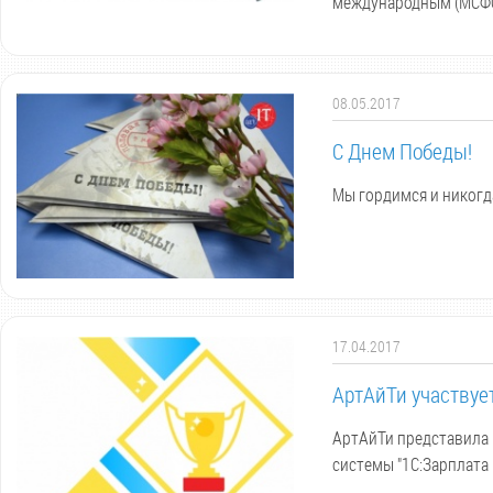
международным (МСФО
08.05.2017
С Днем Победы!
Мы гордимся и никогда
17.04.2017
АртАйТи участвует
АртАйТи представила 
системы "1С:Зарплата 