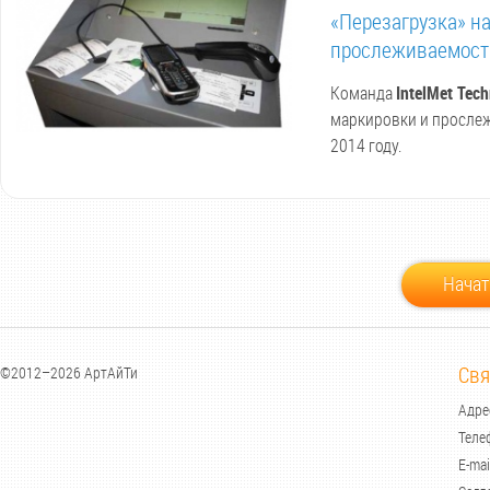
«Перезагрузка» н
прослеживаемост
Команда
IntelMet Tec
маркировки и прослеж
2014 году.
Начат
Свя
©2012–2026 АртАйТи
Адрес
Теле
E-mai