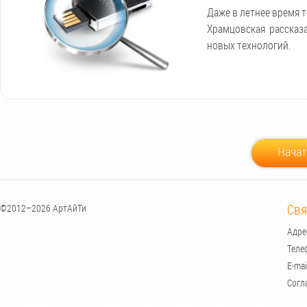
Даже в летнее время 
Храмцовская рассказа
новых технологий.
Начат
Свя
©2012–2026 АртАйТи
Адрес
Теле
E-mai
Согл