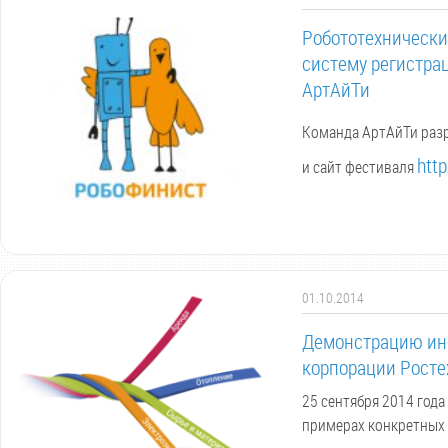
Робототехнически
систему регистрац
АртАйТи
Команда АртАйТи разр
http
и сайт фестиваля
01.10.2014
Демонстрацию инс
корпорации Росте
25 сентября 2014 год
примерах конкретных