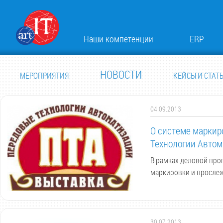
Наши компетенции
ERP
НОВОСТИ
МЕРОПРИЯТИЯ
КЕЙСЫ И СТАТ
04.09.2013
О системе маркир
Технологии Автом
В рамках деловой про
маркировки и просле
30.07.2013