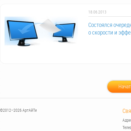
18.06.2013
Состоялся очеред
о скорости и эфф
Начат
Свя
©2012–2026 АртАйТи
Адрес
Теле