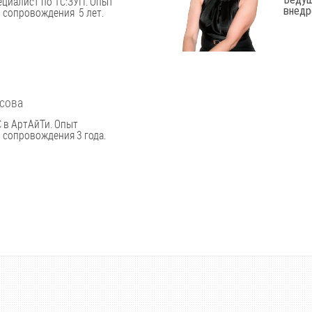
циалист по 1С:ЗУП. Опыт
внедр
 сопровождения 5 лет.
асова
 в АртАйТи. Опыт
 сопровождения 3 года.