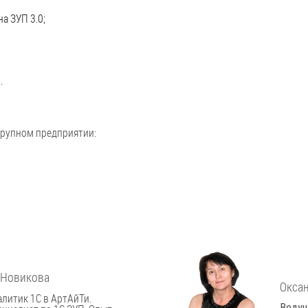
а ЗУП 3.0;
в.
 крупном предприятии:
.
 Новикова
Оксан
литик 1С в АртАйТи.
Ведущ