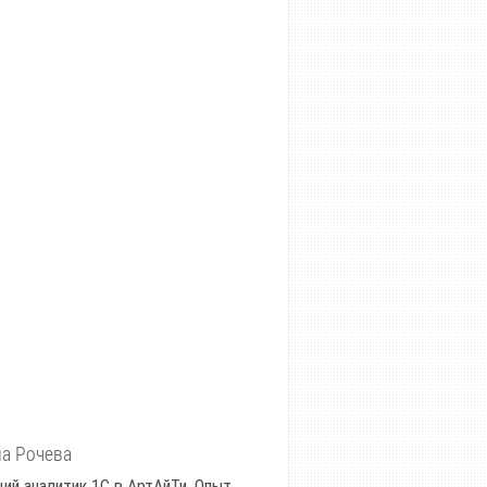
а Рочева
ий аналитик 1С в АртАйТи. Опыт