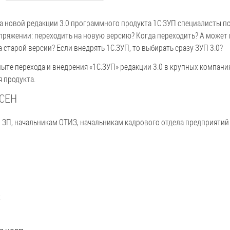
а новой редакции 3.0 программного продукта 1С:ЗУП специалисты п
апряжении: переходить на новую версию? Когда переходить? А может 
 старой версии? Если внедрять 1С:ЗУП, то выбирать сразу ЗУП 3.0?
ыте перехода и внедрения «1С:ЗУП» редакции 3.0 в крупных компан
я продукта.
СЕН
 ЗП, начальникам ОТИЗ, начальникам кадрового отдела предприятий
: