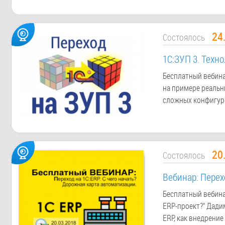
24
Состоялось
1С:ЗУП 3. Техн
Бесплатный вебина
на примере реальн
сложных конфигур
20
Состоялось
Вебинар: Перех
Бесплатный вебинар
ERP-проект?" Дади
ERP, как внедрение