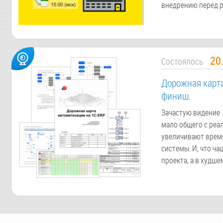
внедрению перед 
20
Состоялось
Дорожная карт
финиш.
Зачастую видение 
мало общего с реал
увеличивают время
системы. И, что ч
проекта, а в худше